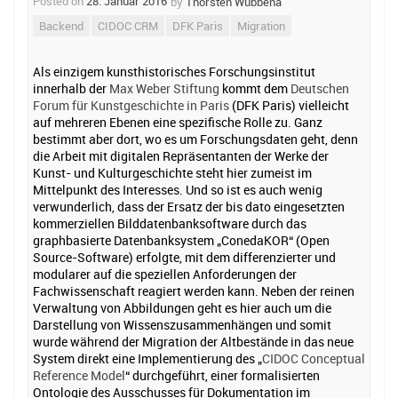
Posted on
28. Januar 2016
by
Thorsten Wübbena
Backend
CIDOC CRM
DFK Paris
Migration
Als einzigem kunsthistorisches Forschungsinstitut
innerhalb der
Max Weber Stiftung
kommt dem
Deutschen
Forum für Kunstgeschichte in Paris
(DFK Paris) vielleicht
auf mehreren Ebenen eine spezifische Rolle zu. Ganz
bestimmt aber dort, wo es um Forschungsdaten geht, denn
die Arbeit mit digitalen Repräsentanten der Werke der
Kunst- und Kulturgeschichte steht hier zumeist im
Mittelpunkt des Interesses. Und so ist es auch wenig
verwunderlich, dass der Ersatz der bis dato eingesetzten
kommerziellen Bilddatenbanksoftware durch das
graphbasierte Datenbanksystem „ConedaKOR“
(Open
Source-Software) erfolgte, mit dem differenzierter und
modularer auf die speziellen Anforderungen der
Fachwissenschaft reagiert werden kann. Neben der reinen
Verwaltung von Abbildungen geht es hier auch um die
Darstellung von Wissenszusammenhängen und somit
wurde während der Migration der Altbestände in das neue
System direkt eine Implementierung des „
CIDOC Conceptual
Reference Model
“
durchgeführt, einer formalisierten
Ontologie des Ausschusses für Dokumentation im