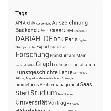
Tags
Auszeichnung
API
Archiv
Ausstelllung
Backend
CeBIT
CIDOC CRM
ConedaKOR
DARIAH-DE
DFK Paris
Digitale
Export
Strategie
Entität
farbe
Feature
Forschung
Frankfurt am Main
Graph
Import
Installation
frontend
GitHub
IIIF
Kunstgeschichte
Lehre
Max Weber
Stiftung
Migration
Museen
Nachlass
Ontologie
Saas
prometheus
Rechtemanagement
Studium
Start
Test
Ubuntu
Universität
Vortrag
Werkzeug
Wikidata