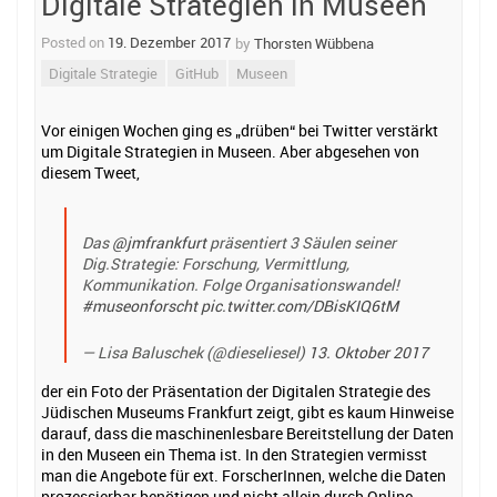
Digitale Strategien in Museen
navigation
Posted on
19. Dezember 2017
by
Thorsten Wübbena
Digitale Strategie
GitHub
Museen
Vor einigen Wochen ging es „drüben“ bei Twitter verstärkt
um Digitale Strategien in Museen. Aber abgesehen von
diesem Tweet,
Das
@jmfrankfurt
präsentiert 3 Säulen seiner
Dig.Strategie: Forschung, Vermittlung,
Kommunikation. Folge Organisationswandel!
#museonforscht
pic.twitter.com/DBisKIQ6tM
— Lisa Baluschek (@dieseliesel)
13. Oktober 2017
der ein Foto der Präsentation der Digitalen Strategie des
Jüdischen Museums Frankfurt zeigt, gibt es kaum Hinweise
darauf, dass die maschinenlesbare Bereitstellung der Daten
in den Museen ein Thema ist. In den Strategien vermisst
man die Angebote für ext. ForscherInnen, welche die Daten
prozessierbar benötigen und nicht allein durch Online-