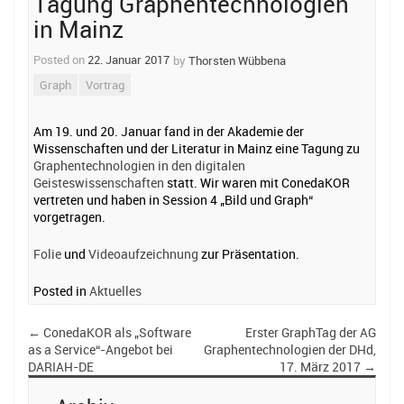
Tagung Graphentechnologien
navigation
in Mainz
Posted on
22. Januar 2017
by
Thorsten Wübbena
Graph
Vortrag
Am 19. und 20. Januar fand in der Akademie der
Wissenschaften und der Literatur in Mainz eine Tagung zu
Graphentechnologien in den digitalen
Geisteswissenschaften
statt. Wir waren mit ConedaKOR
vertreten und haben in Session 4 „Bild und Graph“
vorgetragen.
Folie
und
Videoaufzeichnung
zur Präsentation.
Posted in
Aktuelles
←
ConedaKOR als „Software
Erster GraphTag der AG
as a Service“-Angebot bei
Graphentechnologien der DHd,
DARIAH-DE
17. März 2017
→