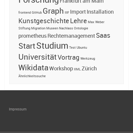
Frankfurt am Main
Graph
Import
Installation
frontend
GitHub
IIIF
Kunstgeschichte
Lehre
Max Weber
Stiftung
Migration
Museen
Nachlass
Ontologie
Saas
prometheus
Rechtemanagement
Studium
Start
Test
Ubuntu
Universität
Vortrag
Werkzeug
Wikidata
Workshop
Zürich
XML
Ähnlichkeitssuche
Impressum