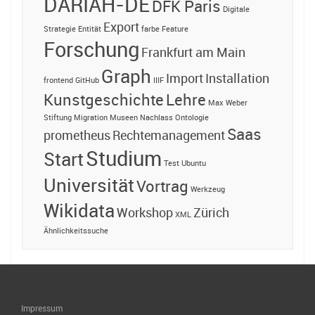
DARIAH-DE
DFK Paris
Digitale
Export
Strategie
Entität
farbe
Feature
Forschung
Frankfurt am Main
Graph
Import
Installation
frontend
GitHub
IIIF
Kunstgeschichte
Lehre
Max Weber
Stiftung
Migration
Museen
Nachlass
Ontologie
Saas
prometheus
Rechtemanagement
Studium
Start
Test
Ubuntu
Universität
Vortrag
Werkzeug
Wikidata
Workshop
Zürich
XML
Ähnlichkeitssuche
Impressum