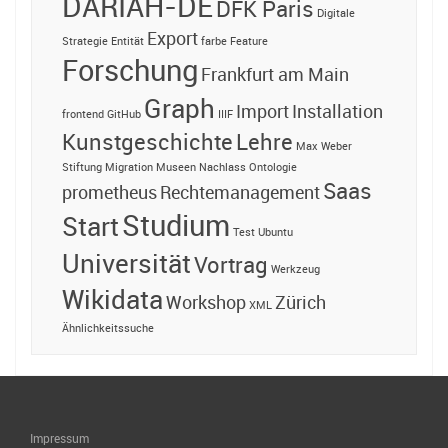
DARIAH-DE
DFK Paris
Digitale
Export
Strategie
Entität
farbe
Feature
Forschung
Frankfurt am Main
Graph
Import
Installation
frontend
GitHub
IIIF
Kunstgeschichte
Lehre
Max Weber
Stiftung
Migration
Museen
Nachlass
Ontologie
Saas
prometheus
Rechtemanagement
Studium
Start
Test
Ubuntu
Universität
Vortrag
Werkzeug
Wikidata
Workshop
Zürich
XML
Ähnlichkeitssuche
Impressum