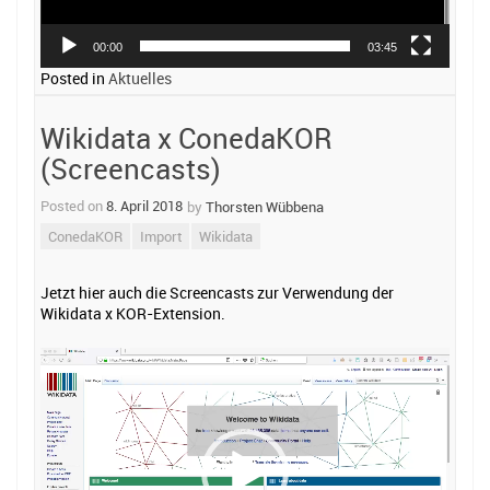
00:00
03:45
Posted in
Aktuelles
Wikidata x ConedaKOR
(Screencasts)
Posted on
8. April 2018
by
Thorsten Wübbena
ConedaKOR
Import
Wikidata
Jetzt hier auch die Screencasts zur Verwendung der
Wikidata x KOR-Extension.
Video-
Player