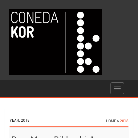
YEAR:
2018
HOME
»
2018