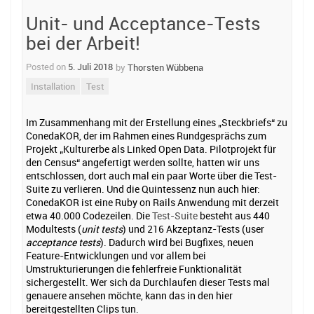
Unit- und Acceptance-Tests
bei der Arbeit!
Posted on
5. Juli 2018
by
Thorsten Wübbena
Installation
Test
Im Zusammenhang mit der Erstellung eines „Steckbriefs“ zu
ConedaKOR, der im Rahmen eines Rundgesprächs zum
Projekt „Kulturerbe als Linked Open Data. Pilotprojekt für
den Census“ angefertigt werden sollte, hatten wir uns
entschlossen, dort auch mal ein paar Worte über die Test-
Suite zu verlieren. Und die Quintessenz nun auch hier:
ConedaKOR ist eine Ruby on Rails Anwendung mit derzeit
etwa 40.000 Codezeilen. Die
Test-Suite
besteht aus 440
Modultests (
unit tests
) und 216 Akzeptanz-Tests (user
acceptance tests
). Dadurch wird bei Bugfixes, neuen
Feature-Entwicklungen und vor allem bei
Umstrukturierungen die fehlerfreie Funktionalität
sichergestellt. Wer sich da Durchlaufen dieser Tests mal
genauere ansehen möchte, kann das in den hier
bereitgestellten Clips tun.