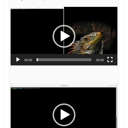
Video-
Player
00:00
26:06
Video-
Player