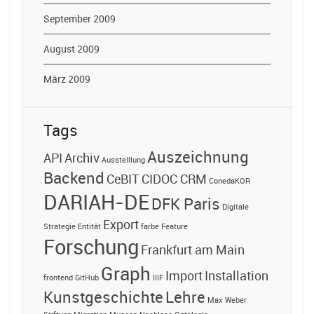
September 2009
August 2009
März 2009
Tags
Auszeichnung
API
Archiv
Ausstelllung
Backend
CeBIT
CIDOC CRM
ConedaKOR
DARIAH-DE
DFK Paris
Digitale
Export
Strategie
Entität
farbe
Feature
Forschung
Frankfurt am Main
Graph
Import
Installation
frontend
GitHub
IIIF
Kunstgeschichte
Lehre
Max Weber